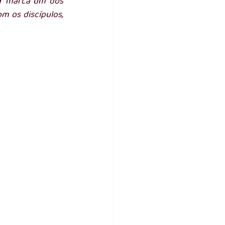
r
 marca um dos 
m os discípulos, 