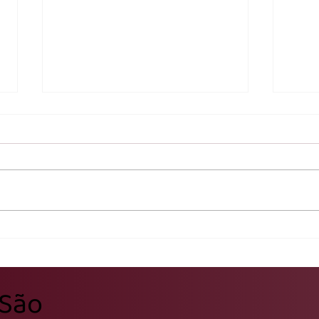
Humildade e mansidão: as
Conhe
virtudes que transformam o
Fagn
coração cristão
que s
 São
Páro