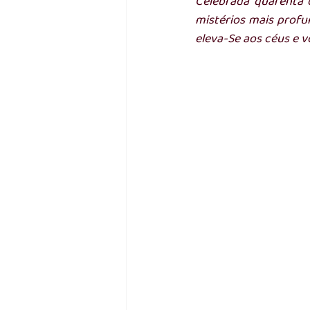
Celebrada quarenta d
mistérios mais profun
eleva-Se aos céus e v