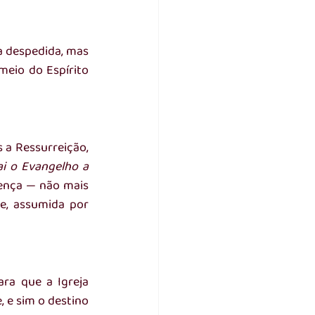
a despedida, mas 
meio do Espírito 
 a Ressurreição, 
i o Evangelho a 
ença — não mais 
e, assumida por 
a que a Igreja 
e sim o destino 