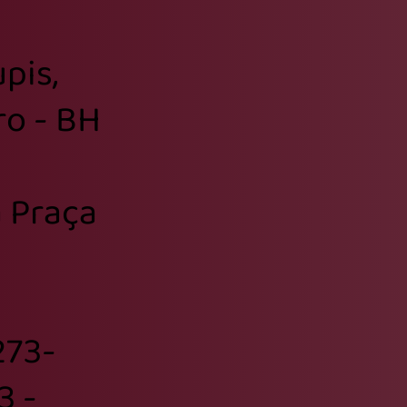
pis,
ro - BH
 Praça
3273-
3 -