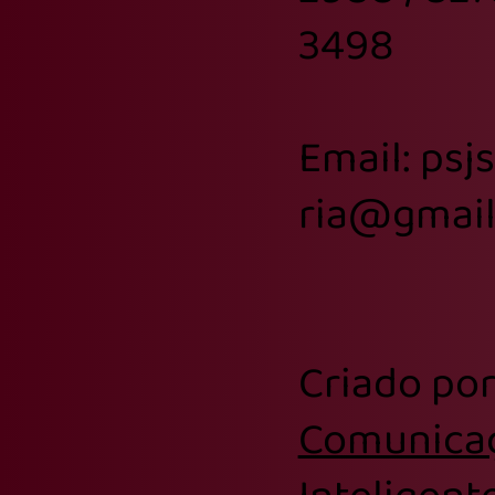
3498
Email: psj
ria@gmai
Criado po
Comunica