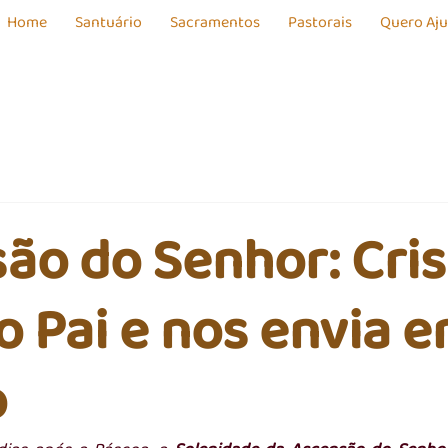
Home
Santuário
Sacramentos
Pastorais
Quero Aj
ão do Senhor: Cris
o Pai e nos envia 
o