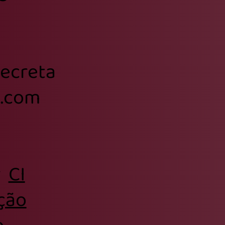
secreta
l.com
r
CI
ção