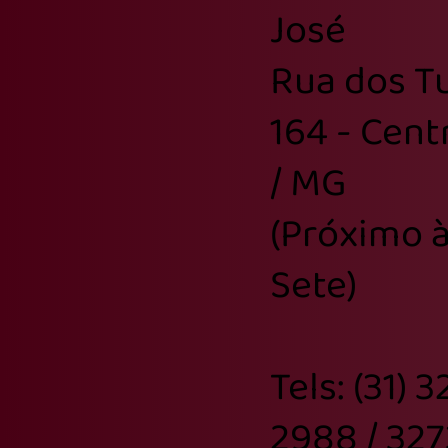
José
Rua dos Tu
164 - Cent
/ MG
(Próximo à
Sete)
Tels: (31) 
2988 / 327