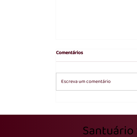
Comentários
Escreva um comentário
Posse Canônica do Pe. Fagner
Dalbem Mapa marca novo
tempo para o Santuário São
Santuário
José