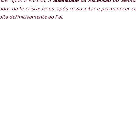
ias após a Páscoa, a 
Solenidade da Ascensão do Senho
dos da fé cristã: Jesus, após ressuscitar e permanecer co
olta definitivamente ao Pai.