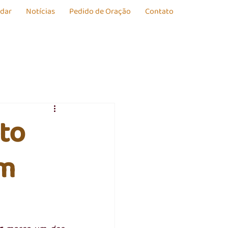
udar
Notícias
Pedido de Oração
Contato
to
em