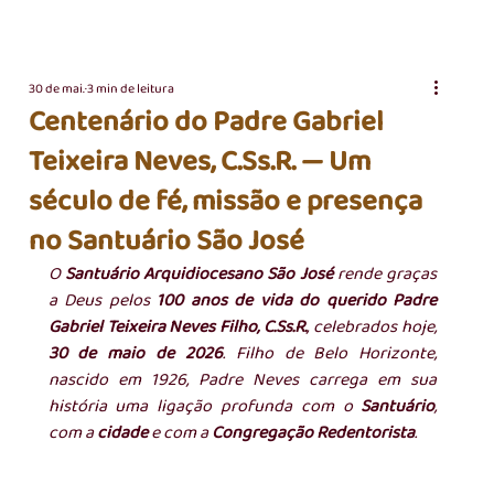
30 de mai.
3 min de leitura
Centenário do Padre Gabriel
Teixeira Neves, C.Ss.R. — Um
século de fé, missão e presença
no Santuário São José
O 
Santuário Arquidiocesano São José
 rende graças 
a Deus pelos 
100 anos de vida do querido Padre 
Gabriel Teixeira Neves Filho, C.Ss.R.
, celebrados hoje, 
30 de maio de 2026
. Filho de Belo Horizonte, 
nascido em 1926, Padre Neves carrega em sua 
história uma ligação profunda com o 
Santuário
, 
com a 
cidade
 e com a 
Congregação Redentorista
.