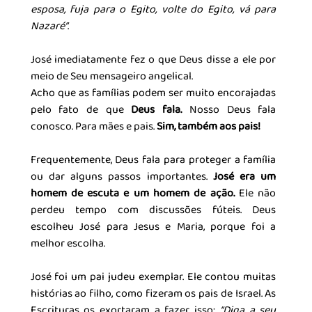
esposa, fuja para o Egito, volte do Egito, vá para 
Nazaré”
. 
José imediatamente fez o que Deus disse a ele por 
meio de Seu mensageiro angelical. 
Acho que as famílias podem ser muito encorajadas 
pelo fato de que 
Deus fala.
 Nosso Deus fala 
conosco. Para mães e pais. 
Sim, também aos pais!
Frequentemente, Deus fala para proteger a família 
ou dar alguns passos importantes. 
José era um 
homem de escuta e um homem de ação. 
Ele não 
perdeu tempo com discussões fúteis. Deus 
escolheu José para Jesus e Maria, porque foi a 
melhor escolha.
José foi um pai judeu exemplar. Ele contou muitas 
histórias ao filho, como fizeram os pais de Israel. As 
Escrituras os exortaram a fazer isso: 
“Diga a seu 