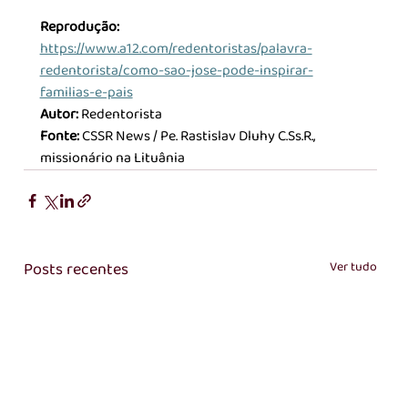
Reprodução: 
https://www.a12.com/redentoristas/palavra-
redentorista/como-sao-jose-pode-inspirar-
familias-e-pais
Autor: 
Redentorista
Fonte: 
CSSR News / Pe. Rastislav Dluhy 
C.Ss
.R., 
missionário na Lituânia
Posts recentes
Ver tudo