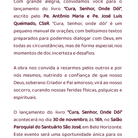
Com grande alegria, convidamos você para o 
lançamento do livro 
“Cura, Senhor, Onde Dói”
, 
escrito pelo 
Pe. Antônio Maria e Pe. José Luis 
Queimado, CSsR
. “Cura, Senhor, onde dói” é um 
pequeno manual de orações, com belíssimos textos 
preparados para podermos dialogar com Deus, em 
todas as circunstâncias, mas de forma especial, nos 
momentos de dor, incerteza e desafios.
A obra nos convida a rezarmos pelos outros e por 
nós mesmos, nutrindo a confiança de que nosso 
Deus, soberano Criador e Pai amoroso, virá ao nosso 
socorro, curando nossas feridas físicas, psíquicas e 
espirituais.
O lançamento do livro 
"Cura, Senhor, Onde Dói"
acontecerá no dia 
30 de novembro
, às 
16h
, no 
Salão 
Paroquial do Santuário São José
, em Belo Horizonte. 
Este evento será uma oportunidade única para os 