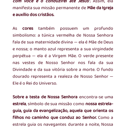
com você e o conduzirei até Jesus". 
Assim, ela 
manifesta sua missão permanente de 
Mãe da Igreja 
e auxílio dos cristãos.
As 
cores 
também possuem um profundo 
simbolismo: a túnica vermelha de Nossa Senhora 
fala de sua maternidade divina — ela é Mãe de Deus 
e nossa; o manto azul representa a sua virgindade 
perpétua — ela é a Virgem Mãe. O verde presente 
nas vestes de Nosso Senhor nos fala da sua 
Divindade e da sua vitória sobre a morte. O fundo 
dourado representa a realeza de Nosso Senhor — 
Ele é o Rei do Universo.
Sobre a testa de Nossa Senhora
 encontra-se uma 
estrela
, símbolo de sua missão como 
nossa estrela-
guia, guia da evangelização, aquela que orienta os 
filhos no caminho que conduz ao Senhor. 
Como a 
estrela guia os navegantes durante a noite, Nossa 