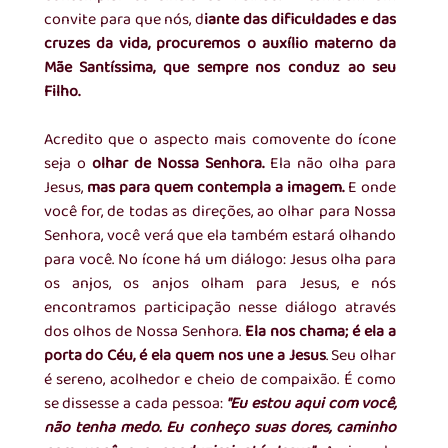
convite para que nós, d
iante das dificuldades e das 
cruzes da vida, procuremos o auxílio materno da 
Mãe Santíssima, que sempre nos conduz ao seu 
Filho.
Acredito que o aspecto mais comovente do ícone 
seja o
 olhar de Nossa Senhora.
 Ela não olha para 
Jesus, 
mas para quem contempla a imagem.
 E onde 
você for, de todas as direções, ao olhar para Nossa 
Senhora, você verá que ela também estará olhando 
para você. No ícone há um diálogo: Jesus olha para 
os anjos, os anjos olham para Jesus, e nós 
encontramos participação nesse diálogo através 
dos olhos de Nossa Senhora. 
Ela nos chama; é ela a 
porta do Céu, é ela quem nos une a Jesus
. Seu olhar 
é sereno, acolhedor e cheio de compaixão. É como 
se dissesse a cada pessoa: 
"Eu estou aqui com você, 
não tenha medo. Eu conheço suas dores, caminho 