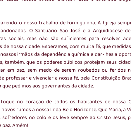
azendo o nosso trabalho de formiguinha. A Igreja sempr
ndonados. O Santuário São José e a Arquidiocese de 
s sociais, mas não são suficientes para resolver ad
s de nossa cidade. Esperamos, com muita fé, que medidas 
 nossos irmãos da dependência química e dar-lhes a opor
s, também, que os poderes públicos protejam seus cidadã
r em paz, sem medo de serem roubados ou feridos no 
e professar e vivenciar a nossa fé, pela Constituição Brasil
 o que pedimos aos governantes da cidade. 
toque no coração de todos os habitantes de nossa Ca
 novos rumos a nossa linda Belo Horizonte. Que Maria, a V
s sofredores no colo e os leve sempre ao Cristo Jesus, 
e paz. Amém! 