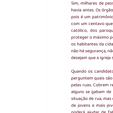
Sim, milhares de pes
havia antes. Os órgã
pois é um patrimôni
com um centavo que 
católico, dos paroq
proteger o máximo po
os habitantes da cid
não há segurança, nã
desejam que a igreja 
Quando os candidatos
perguntem quais são 
pelas ruas. Cobrem r
alguns se gabam de 
situação de rua, mas
de jovens e mais jo
poderá ajudar de fa