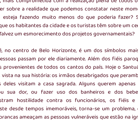
, mais comprometida com a realização plena de todos os
zer sobre a realidade que podemos constatar neste mome
 esteja fazendo muito menos do que poderia fazer? Se
que os habitantes da cidade e os turistas têm sobre um ce
 Talvez um esmorecimento dos projetos governamentais?
é, no centro de Belo Horizonte, é um dos símbolos mais
pessoas passam por ele diariamente. Além dos fiéis paro
 provenientes de todos os cantos do país. Hoje o Santuár
vista na sua história: os irmãos desabrigados que peramb
os deles visitam a casa sagrada. Alguns querem apenas 
u sua dor, ou fazer uso dos banheiros e dos bebedo
stram hostilidade contra os funcionários, os fiéis e 
iste desde tempos imemoráveis, torna-se um problema, 
rancas ameaçam as pessoas vulneráveis que estão na igr