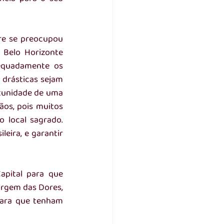
e se preocupou 
Belo Horizonte 
equadamente os 
drásticas sejam 
tunidade de uma 
os, pois muitos 
local sagrado. 
eira, e garantir 
pital para que 
irgem das Dores, 
para que tenham 