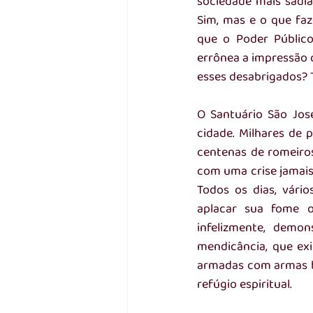
sociedade mais sadia
Sim, mas e o que fa
que o Poder Público
errônea a impressão 
esses desabrigados?
O Santuário São Jos
cidade. Milhares de 
centenas de romeiros
com uma crise jamais 
Todos os dias, vári
aplacar sua fome o
infelizmente, demon
mendicância, que ex
armadas com armas b
refúgio espiritual. 