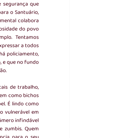
e segurança que 
ra o Santuário, 
ental colabora 
osidade do povo 
mplo. Tentamos 
pressar a todos 
á policiamento, 
 e que no fundo 
ão. 
is de trabalho, 
vem como bichos 
l. É lindo como 
 vulnerável em 
mero infindável 
e zumbis. Quem 
cia para o seu 