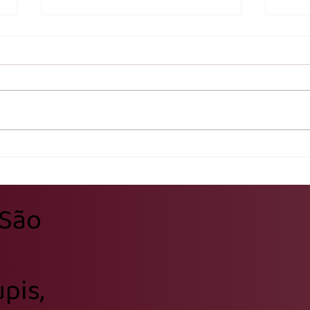
Posse Canônica do Pe. Fagner
Humi
Dalbem Mapa marca novo
virt
tempo para o Santuário São
cora
 São
José
pis,