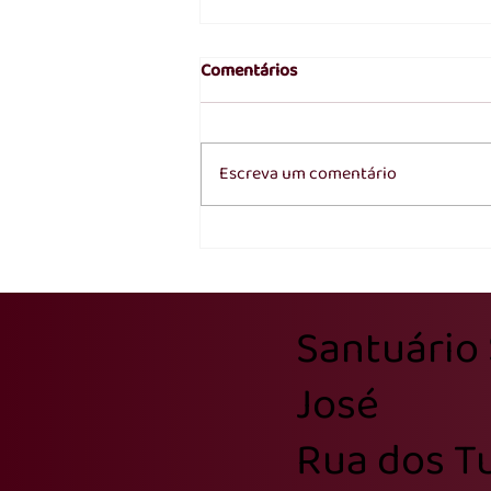
Comentários
Escreva um comentário
Transfiguração do Senhor:
contemplar a glória de Cristo
para fortalecer a caminhada
Santuário
da fé
José
Rua dos Tu