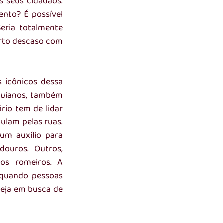
 seus cidadãos. 
nto? É possível 
ria totalmente 
rto descaso com 
 icônicos dessa 
quianos, também 
io tem de lidar 
ulam pelas ruas. 
um auxílio para 
uros. Outros, 
os romeiros. A 
quando pessoas 
eja em busca de 