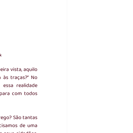
k
ra vista, aquilo 
às traças?” No 
essa realidade 
para com todos 
ego? São tantas 
cisamos de uma 