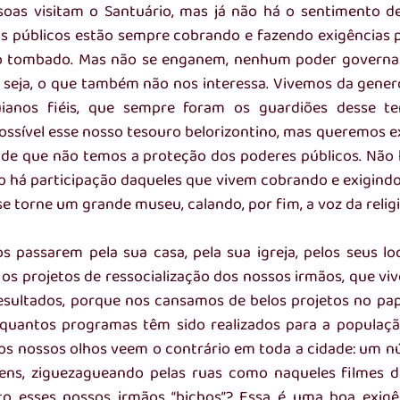
soas visitam o Santuário, mas já não há o sentimento d
os públicos estão sempre cobrando e fazendo exigências pa
o tombado. Mas não se enganem, nenhum poder governam
seja, o que também não nos interessa. Vivemos da gener
uianos fiéis, que sempre foram os guardiões desse te
ssível esse nosso tesouro belorizontino, mas queremos ex
ade que não temos a proteção dos poderes públicos. Não h
o há participação daqueles que vivem cobrando e exigindo,
se torne um grande museu, calando, por fim, a voz da religi
 passarem pela sua casa, pela sua igreja, pelos seus loca
os projetos de ressocialização dos nossos irmãos, que vi
esultados, porque nos cansamos de belos projetos no pape
quantos programas têm sido realizados para a população
 os nossos olhos veem o contrário em toda a cidade: um nú
vens, ziguezagueando pelas ruas como naqueles filmes d
to esses nossos irmãos “bichos”? Essa é uma boa exigên