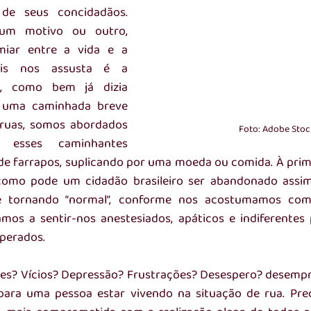
 de seus concidadãos. 
um motivo ou outro, 
miar entre a vida e a 
s nos assusta é a 
, como bem já dizia 
uma caminhada breve 
ruas, somos abordados 
Foto: Adobe Stoc
 esses caminhantes 
de farrapos, suplicando por uma moeda ou comida. À primei
“como pode um cidadão brasileiro ser abandonado assim 
e tornando “normal”, conforme nos acostumamos com 
os a sentir-nos anestesiados, apáticos e indiferentes 
perados.
es? Vícios? Depressão? Frustrações? Desespero? desempr
 para uma pessoa estar vivendo na situação de rua. Pre