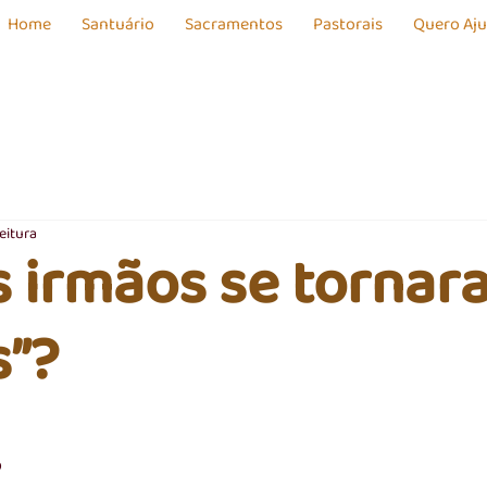
Home
Santuário
Sacramentos
Pastorais
Quero Aj
eitura
 irmãos se tornar
s”?
o