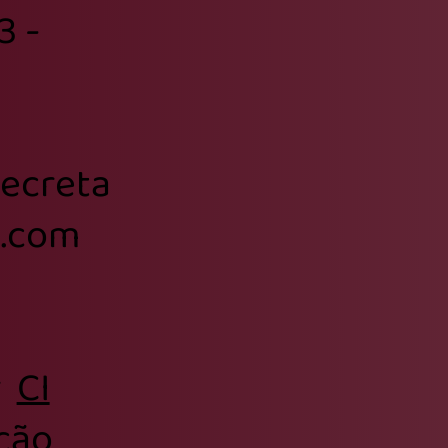
3 -
secreta
l.com
r
CI
ção