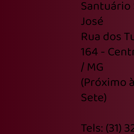
Santuário
da fé
José
Rua dos Tu
164 - Cent
/ MG
(Próximo à
Sete)
Tels: (31) 