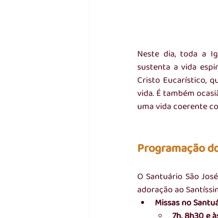
Neste dia, toda a I
sustenta a vida espir
Cristo Eucarístico,
vida. É também ocasiã
uma vida coerente co
Programação do 
O Santuário São José 
adoração ao Santíss
Missas no Santuá
7h, 8h30 e à