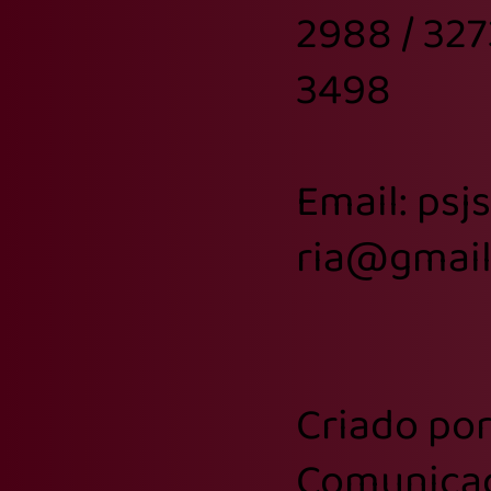
2988 / 327
3498
Email: psj
ria@gmai
Criado po
Comunica