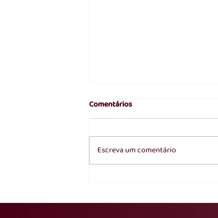
Comentários
Escreva um comentário
Transfiguração do Senhor:
contemplar a glória de Cristo
para fortalecer a caminhada