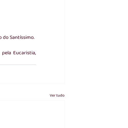
o do Santíssimo.
ela Eucaristia, 
Ver tudo