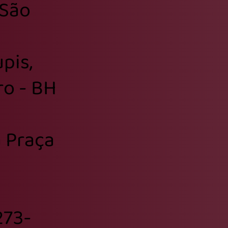
 São
José
pis,
ro - BH
 Praça
3273-