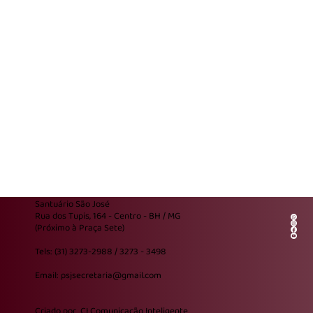
Santuário São José
Rua dos Tupis, 164 - Centro - BH / MG
(Próximo à Praça Sete)
Tels: (31) 3273-2988 / 3273 - 3498
Email: psjsecretaria@gmail.com
Criado por
CI Comunicação Inteligente