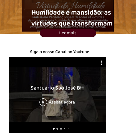
Humildade e mansidão: as
virtudes que transformam o
coração cristão
Ler mais
Siga o nosso Canal no Youtube
18º Do
Santuário São José BH
Ano C /
Assista agora