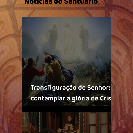
Notícias do Santuário
Transfiguração do Senhor:
contemplar a glória de Cristo
para fortalecer a caminhada
da fé