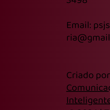
Email: psj
ria@gmai
Criado po
Comunica
Inteligent