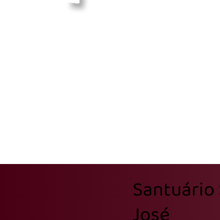
Santuário
José