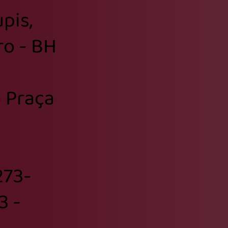
pis,
ro - BH
 Praça
3273-
3 -