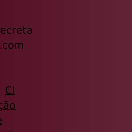
secreta
l.com
r
CI
ção
e