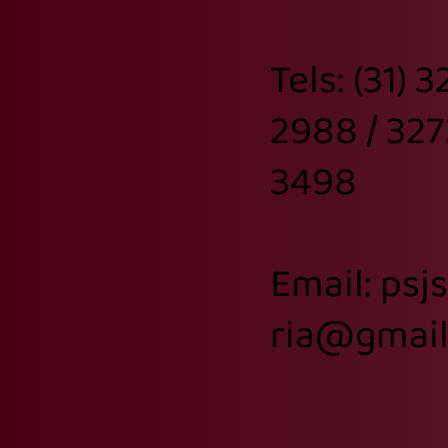
Tels: (31) 
2988 / 327
3498
Email: psj
ria@gmai