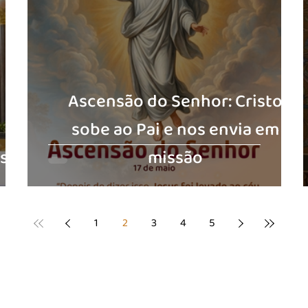
Ascensão do Senhor: Cristo
sobe ao Pai e nos envia em
sti
missão
1
2
3
4
5