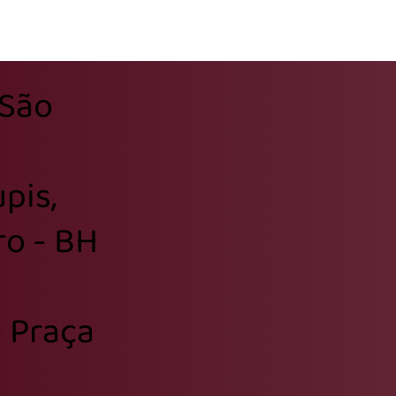
 São
pis,
ro - BH
 Praça