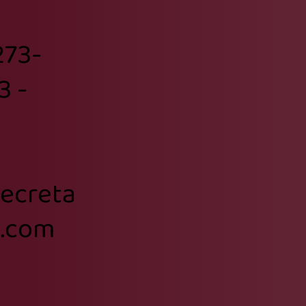
3273-
3 -
secreta
l.com