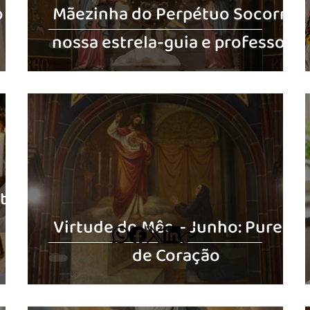
o
Mãezinha do Perpétuo Socorro:
nossa estrela-guia e professora
sto
Virtude do Mês – Junho: Pureza
de Coração