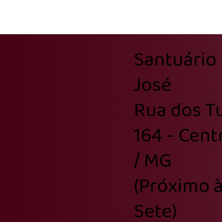
Santuário
José
Rua dos Tu
164 - Cent
/ MG
(Próximo à
Sete)