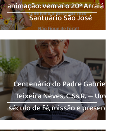
animação: vem aí o 20º Arraiá do
Santuário São José
Centenário do Padre Gabriel
Teixeira Neves, C.Ss.R. — Um
século de fé, missão e presença
no Santuário São José