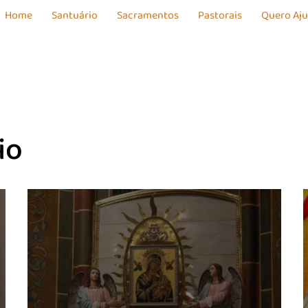
Home
Santuário
Sacramentos
Pastorais
Quero Aj
rio