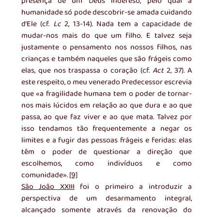
presença de um Deus indefeso, pelo qual a 
humanidade só pode descobrir-se amada cuidando 
d’Ele (cf. 
Lc
 2, 13-14). Nada tem a capacidade de 
mudar-nos mais do que um filho. E talvez seja 
justamente o pensamento nos nossos filhos, nas 
crianças e também naqueles que são frágeis como 
elas, que nos traspassa o coração (cf. 
Act
 2, 37). A 
este respeito, o meu venerado Predecessor escrevia 
que «a fragilidade humana tem o poder de tornar-
nos mais lúcidos em relação ao que dura e ao que 
passa, ao que faz viver e ao que mata. Talvez por 
isso tendamos tão frequentemente a negar os 
limites e a fugir das pessoas frágeis e feridas: elas 
têm o poder de questionar a direção que 
escolhemos, como indivíduos e como 
comunidade». 
[9]
São João XXIII
 foi o primeiro a introduzir a 
perspectiva de um desarmamento integral, 
alcançado somente através da renovação do 