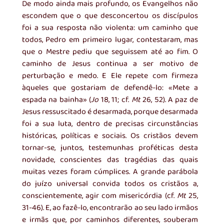
De modo ainda mais profundo, os Evangelhos não 
escondem que o que desconcertou os discípulos 
foi a sua resposta não violenta: um caminho que 
todos, Pedro em primeiro lugar, contestaram, mas 
que o Mestre pediu que seguissem até ao fim. O 
caminho de Jesus continua a ser motivo de 
perturbação e medo. E Ele repete com firmeza 
àqueles que gostariam de defendê-lo: «Mete a 
espada na bainha» (
Jo
 18, 11; cf. 
Mt
 26, 52). A paz de 
Jesus ressuscitado é desarmada, porque desarmada 
foi a sua luta, dentro de precisas circunstâncias 
históricas, políticas e sociais. Os cristãos devem 
tornar-se, juntos, testemunhas proféticas desta 
novidade, conscientes das tragédias das quais 
muitas vezes foram cúmplices. A grande parábola 
do juízo universal convida todos os cristãos a, 
conscientemente, agir com misericórdia (cf. 
Mt
 25, 
31-46). E, ao fazê-lo, encontrarão ao seu lado irmãos 
e irmãs que, por caminhos diferentes, souberam 