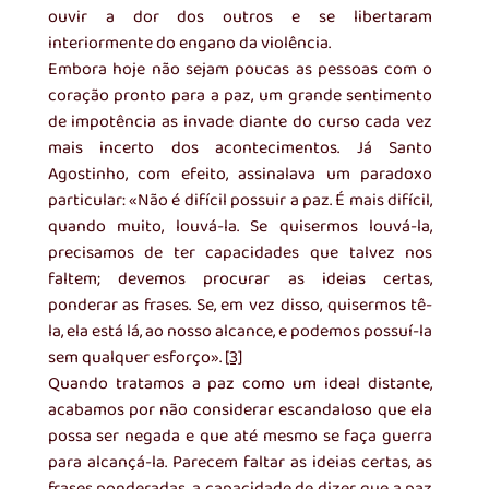
ouvir a dor dos outros e se libertaram 
interiormente do engano da violência.
Embora hoje não sejam poucas as pessoas com o 
coração pronto para a paz, um grande sentimento 
de impotência as invade diante do curso cada vez 
mais incerto dos acontecimentos. Já Santo 
Agostinho, com efeito, assinalava um paradoxo 
particular: «Não é difícil possuir a paz. É mais difícil, 
quando muito, louvá-la. Se quisermos louvá-la, 
precisamos de ter capacidades que talvez nos 
faltem; devemos procurar as ideias certas, 
ponderar as frases. Se, em vez disso, quisermos tê-
la, ela está lá, ao nosso alcance, e podemos possuí-la 
sem qualquer esforço». 
[3]
Quando tratamos a paz como um ideal distante, 
acabamos por não considerar escandaloso que ela 
possa ser negada e que até mesmo se faça guerra 
para alcançá-la. Parecem faltar as ideias certas, as 
frases ponderadas, a capacidade de dizer que a paz 