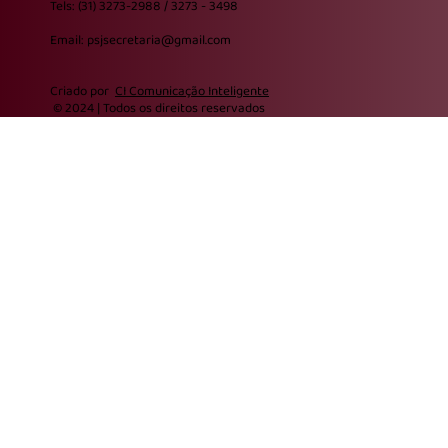
Tels: (31) 3273-2988 / 3273 - 3498
Email: psjsecretaria@gmail.com
Criado por
CI Comunicação Inteligente
© 2024 | Todos os direitos reservados