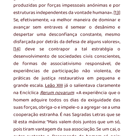
produzidas por forças impessoais anónimas e por 
estruturas independentes da vontade humana». 
[13]
Se, efetivamente, «a melhor maneira de dominar e 
avançar sem entraves é semear o desânimo e 
despertar uma desconfiança constante, mesmo 
disfarçada por detrás da defesa de alguns valores», 
[14]
 deve se contrapor a tal estratégia o 
desenvolvimento de sociedades civis conscientes, 
de formas de associativismo responsável, de 
experiências de participação não violenta, de 
práticas de justiça restaurativa em pequena e 
grande escala. 
Leão XIII
 já o salientava claramente 
na Encíclica 
Rerum novarum
: «A experiência que o 
homem adquire todos os dias da exiguidade das 
suas forças, obriga-o e impele-o a agregar-se a uma 
cooperação estranha. É nas Sagradas Letras que se 
lê esta máxima: “Mais valem dois juntos que um só, 
pois tiram vantagem da sua associação. Se um cai, o 