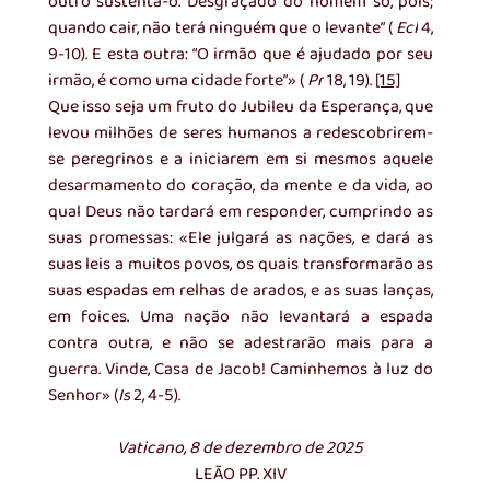
outro sustenta-o. Desgraçado do homem só, pois; 
quando cair, não terá ninguém que o levante” ( 
Ecl
 4, 
9-10). E esta outra: “O irmão que é ajudado por seu 
irmão, é como uma cidade forte”» ( 
Pr
 18, 19). 
[15]
Que isso seja um fruto do Jubileu da Esperança, que 
levou milhões de seres humanos a redescobrirem-
se peregrinos e a iniciarem em si mesmos aquele 
desarmamento do coração, da mente e da vida, ao 
qual Deus não tardará em responder, cumprindo as 
suas promessas: «Ele julgará as nações, e dará as 
suas leis a muitos povos, os quais transformarão as 
suas espadas em relhas de arados, e as suas lanças, 
em foices. Uma nação não levantará a espada 
contra outra, e não se adestrarão mais para a 
guerra. Vinde, Casa de Jacob! Caminhemos à luz do 
Senhor» (
Is
 2, 4-5).
Vaticano, 8 de dezembro de 2025
LEÃO PP. XIV