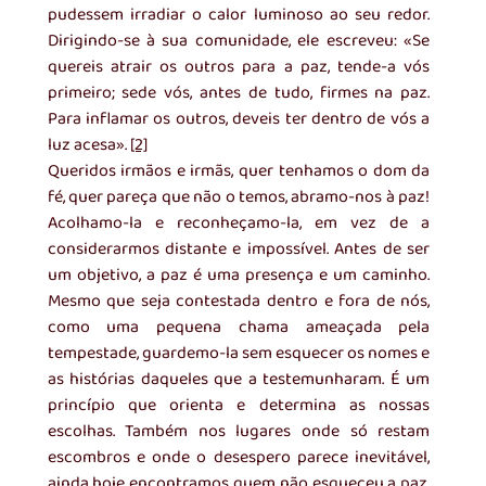
pudessem irradiar o calor luminoso ao seu redor. 
Dirigindo-se à sua comunidade, ele escreveu: «Se 
quereis atrair os outros para a paz, tende-a vós 
primeiro; sede vós, antes de tudo, firmes na paz. 
Para inflamar os outros, deveis ter dentro de vós a 
luz acesa». 
[2]
Queridos irmãos e irmãs, quer tenhamos o dom da 
fé, quer pareça que não o temos, abramo-nos à paz! 
Acolhamo-la e reconheçamo-la, em vez de a 
considerarmos distante e impossível. Antes de ser 
um objetivo, a paz é uma presença e um caminho. 
Mesmo que seja contestada dentro e fora de nós, 
como uma pequena chama ameaçada pela 
tempestade, guardemo-la sem esquecer os nomes e 
as histórias daqueles que a testemunharam. É um 
princípio que orienta e determina as nossas 
escolhas. Também nos lugares onde só restam 
escombros e onde o desespero parece inevitável, 
ainda hoje encontramos quem não esqueceu a paz. 