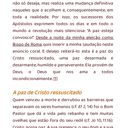
não só deseja, mas realiza uma mudança definitiva 
naqueles que a acolhem e, consequentemente, em 
toda a realidade. Por isso, os sucessores dos 
Apóstolos exprimem todos os dias e em todo o 
mundo a revolução mais silenciosa: “A paz esteja 
convosco!”. 
Desde a noite da minha eleição como 
Bispo de Roma
, quis inserir a minha saudação neste 
anúncio coral. E desejo reiterá-lo: esta é a paz do 
Cristo ressuscitado, uma paz desarmada e 
desarmante, humilde e perseverante. Ela provém de 
Deus, o Deus que nos ama a todos 
incondicionalmente. 
[1]
A paz de Cristo ressuscitado
Quem venceu a morte e derrubou as barreiras que 
separavam os seres humanos (cf. 
Ef
 2, 14) foi o Bom 
Pastor que dá a vida pelo rebanho e tem muitas 
ovelhas que estão fora do seu redil (cf. 
Jo
 10, 11.16): 
Cristo, nossa paz. A sua presença, o seu dom e a sua 