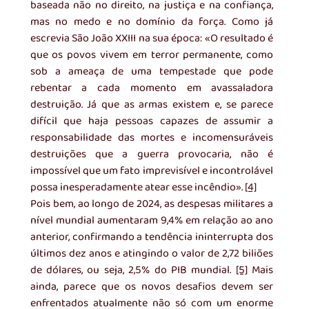
baseada não no direito, na justiça e na confiança, 
mas no medo e no domínio da força. Como já 
escrevia São João XXIII na sua época: «O resultado é 
que os povos vivem em terror permanente, como 
sob a ameaça de uma tempestade que pode 
rebentar a cada momento em avassaladora 
destruição. Já que as armas existem e, se parece 
difícil que haja pessoas capazes de assumir a 
responsabilidade das mortes e incomensuráveis 
destruições que a guerra provocaria, não é 
impossível que um fato imprevisível e incontrolável 
possa inesperadamente atear esse incêndio». 
[4]
Pois bem, ao longo de 2024, as despesas militares a 
nível mundial aumentaram 9,4% em relação ao ano 
anterior, confirmando a tendência ininterrupta dos 
últimos dez anos e atingindo o valor de 2,72 biliões 
de dólares, ou seja, 2,5% do PIB mundial. 
[5]
 Mais 
ainda, parece que os novos desafios devem ser 
enfrentados atualmente não só com um enorme 